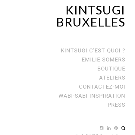
KINTSUGI
BRUXELLES
KINTSUGI C’EST QUOI ?
EMILIE SOMERS
BOUTIQUE
ATELIERS
CONTACTEZ-MOI
WABI-SABI INSPIRATION
PRESS