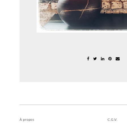
À propos
C.G.V
.